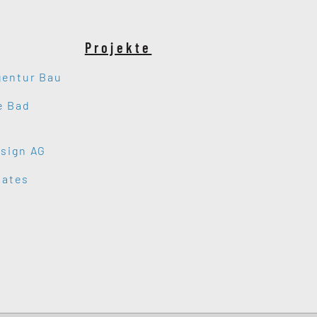
Projekte
gentur Bau
e Bad
sign AG
tates