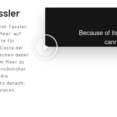
ssler
ner Tassler,
Meer‘ auf
te für
 Costa del
nschen dabei
am Meer zu
ersönlicher
 die
ts danach,
bieten.